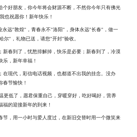
送给个好朋友，你今年将会财源不断，不然你今年只有佛光
，我也祝愿你！新年快乐！
业永远"敦煌"，青春永不"洛阳"，身体永远"长春"，做一
齐哈尔"，礼物已送，请您"开封"验收。
要；新春到了，忧愁排解掉，快乐是必要；新春到了，冷漠
快乐，新年幸福！
念；在现代，彩信电话视频，也都道不出我的挂念。没办
你春节愉快！
，气温更低了，愿君保重自己，穿暖穿好，吃好喝好，营养
福福的迎接新年的到来！
想春节，用一小时与爱人度过，在新旧交替时用一个微笑来