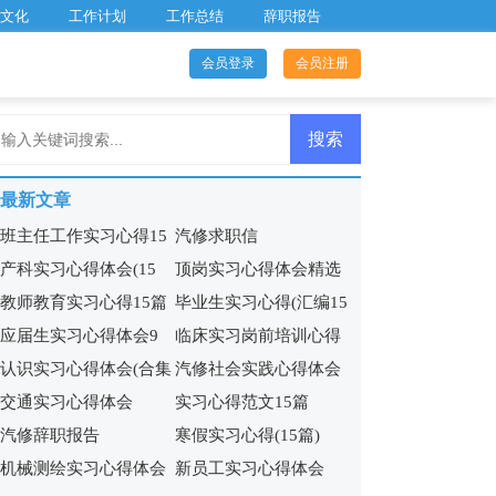
文化
工作计划
工作总结
辞职报告
会员登录
会员注册
最新文章
班主任工作实习心得15
汽修求职信
产科实习心得体会(15
顶岗实习心得体会精选
篇
教师教育实习心得15篇
毕业生实习心得(汇编15
篇)
15篇
应届生实习心得体会9
临床实习岗前培训心得
篇)
认识实习心得体会(合集
汽修社会实践心得体会
篇
体会
交通实习心得体会
实习心得范文15篇
15篇)
(5篇)
汽修辞职报告
寒假实习心得(15篇)
机械测绘实习心得体会
新员工实习心得体会