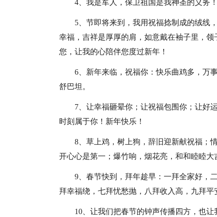
4、我是军人，保卫祖国是我神圣的义务
5、节即将来到，我用祝福捻制成的绒线
幸福，吉祥是厚厚的肩，如意戴在袖子里，领
您，让我的心陪伴您度过新年！
6、新年来临，祝福你：快乐曲鸡多，万
舒巴坦。
7、让幸福砸晕你；让祝福包围你；让好
时刻属于你！新年快乐！
8、草上鸡，树上狗，辞旧迎新献祝福；
开心心是第一；爆竹响，烟花亮，和和睦睦大
9、春节快到，拜年趁早：一拜全家好，
拜幸福绕，七拜忧愁抛，八拜收入高，九拜平
10、让我们把春节的钟声传播四方，也