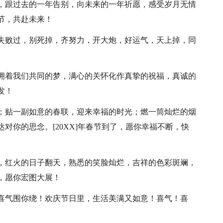
站，跟过去的一年告别，向未来的一年祈愿，感受岁月无情
节，共赴未来！
，失败过，别死掉，齐努力，开大炮，好运气，天上掉，同
簇拥着我们共同的梦，满心的关怀化作真挚的祝福，真诚的
发！
途；贴一副如意的春联，迎来幸福的时光；燃一筒灿烂的烟
对你的思念。[20XX]年春节到了，愿你幸福不断，快
线，红火的日子翻天，熟悉的笑脸灿烂，吉祥的色彩斑斓，
，愿你宏图大展！
，喜气围你绕！欢庆节日里，生活美满又如意！喜气！喜