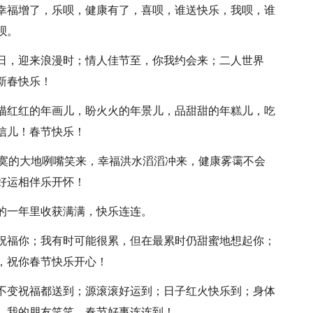
，幸福增了，乐呗，健康有了，喜呗，谁送快乐，我呗，谁
呗。
圆日，迎来浪漫时；情人佳节至，你我约会来；二人世界
新春快乐！
，描红红的年画儿，盼火火的年景儿，品甜甜的年糕儿，吃
信儿！春节快乐！
，寂寞的大地咧嘴笑来，幸福洪水滔滔冲来，健康雾霭不会
好运相伴乐开怀！
新的一年里收获满满，快乐连连。
忘祝福你；我有时可能很累，但在最累时仍甜蜜地想起你；
，祝你春节快乐开心！
，不变祝福都送到；源滚滚好运到；日子红火快乐到；身体
，我的朋友笑笑，春节好事连连到！