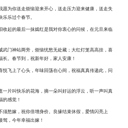
，我愿为你送走烦恼迎来开心，送走压力迎来健康，送走失
快乐乐过个春节。
夕阳收起的最后一抹嫣红是我对你衷心的问候，在元旦来临
；威武门神站两旁，烦恼忧愁无处藏；大红灯笼高高挂，喜
福长。春节到，祝新年好，家人安康！
，喜悦飞上了心头，年味回荡在心间，祝福真真传递此，问
。
，逛一片叫快乐的花海，摘一朵叫好运的浮云，听一声叫真
福的感觉！
女不须愁嫁，祝你倍增身价。良缘结束休假，爱情闪亮上
接驾，今年幸福出嫁！