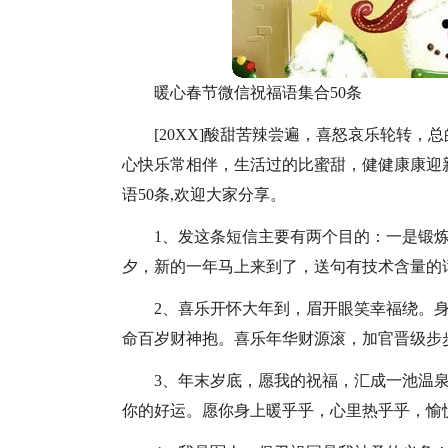
暖心春节微信祝福语集合50条
[20XX]酸甜苦辣尝遍，喜怒哀乐轮转
心快乐常相伴，生活过的比蜜甜，健健康康迎
语50条,欢迎大家分享。
1、发这条短信主要有两个目的：一是锻
夕，新的一年马上来到了，送句有技术含量的话：
2、喜乐开怀大年到，眉开眼笑幸福绕。
命百岁财神抱。喜乐年华财源滚，加官晋级步
3、年末岁底，愿我的祝福，汇成一池温
你的好运。愿你身上暖乎乎，心里热乎乎，愉