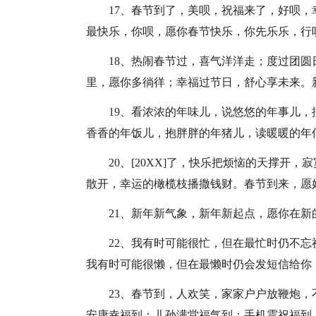
17、春节到了，美呗，祝福来了，好呗
最快乐，你呗，愿你春节快乐，你先乐乐，行
18、热闹春节过，喜气洋洋走；度过团
里，愿你多徜徉；幸福过节日，舒心享未来。
19、看浓浓的年味儿，说悠悠的年事儿
香香的年饭儿，抱胖胖的年猪儿，读暖暖的年
20、[20XX]了，快乐把烦恼的天撑开
散开，幸运的橄榄枝播撒钱财。春节到来，愿
21、新年新气象，新年新起点，愿你在
22、我有时可能很忙，但在最忙时仍不
我有时可能很懒，但在最懒时仍会发短信给你
23、春节到，人欢笑，家家户户放鞭炮
安康幸福到；儿孙满堂福气到；手机震祝福到