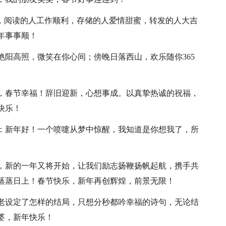
意，阅读的人工作顺利，存储的人爱情甜蜜，转发的人大吉
年事事顺！
艳阳高照，微笑在你心间；傍晚日落西山，欢乐随你365
乐，春节幸福！辞旧迎新，心想事成。以真挚热诚的祝福，
快乐！
了：新年好！一个喷嚏从梦中惊醒，我知道是你想我了，所
史，新的一年又将开始，让我们励志扬鞭扬帆起航，携手共
，蒸蒸日上！春节快乐，新年再创辉煌，前景无限！
月老设定了怎样的结局，只想分秒都吟幸福的诗句，无论结
婆，新年快乐！