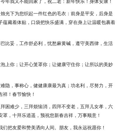
！今年我又不能回家了，祝二老：新年快乐！身体安康！
，烛光下为您织起一件红色的毛衣：前身是平安，后身是
子蕴藏着体贴，口袋把快乐盛满，穿在身上让温暖包裹着
事巴比妥，工作舒必利，忧愁麻黄碱，遵守美西律，生活
运泡上你；让开心笼罩你；让健康守住你；让所以的美妙
情难隐，事称心，健健康康最为真；功名利，尽努力，开
吉祥！春节愉快！
二拜困难少，三拜烦恼消，四拜不变老，五拜儿女孝，六
安罩，十拜乐逍遥，预祝您新春吉祥，万事顺意！
让我们把友爱和赞美洒向人间。朋友，我永远祝愿你！