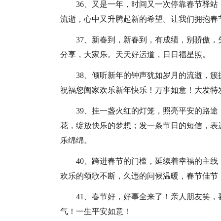
36、又是一年，时间又一次停靠春节驿
流逝，心中又升腾起新的希望。让我们拥抱春
37、新春到，新春到，有成绩，别骄傲
分享，大家乐。天天好运道，日日福星照。
38、倾听新年的钟声犹如岁月的流逝，
祝福您阖家欢乐新年快乐！万事如意！大发特
39、挂一盏火红的灯笼，照亮平安的路
花，绽放快乐的梦想；发一条节日的短信，表达
乐绵绵。
40、跨进春节的门槛，延续着幸福的主
欢乐的颂歌不断，久违的问候温暖，春节佳节
41、春节好，好事全来了！亲人朋友笑
气！一生平安如意！