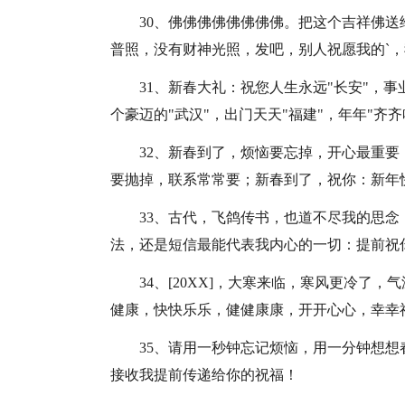
30、佛佛佛佛佛佛佛佛。把这个吉祥佛
普照，没有财神光照，发吧，别人祝愿我的`
31、新春大礼：祝您人生永远"长安"，事
个豪迈的"武汉"，出门天天"福建"，年年"齐
32、新春到了，烦恼要忘掉，开心最重
要抛掉，联系常常要；新春到了，祝你：新年
33、古代，飞鸽传书，也道不尽我的思
法，还是短信最能代表我内心的一切：提前祝
34、[20XX]，大寒来临，寒风更冷了
健康，快快乐乐，健健康康，开开心心，幸幸
35、请用一秒钟忘记烦恼，用一分钟想
接收我提前传递给你的祝福！