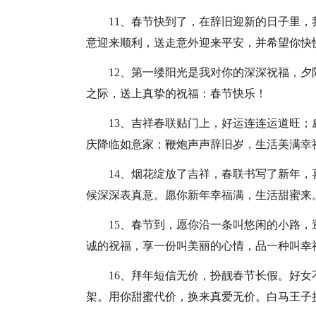
11、春节快到了，在辞旧迎新的日子里
意迎来顺利，送走意外迎来平安，并希望你快
12、第一缕阳光是我对你的深深祝福，
之际，送上真挚的祝福：春节快乐！
13、吉祥春联贴门上，好运连连运道旺
庆降临如意家；鞭炮声声辞旧岁，生活美满幸
14、烟花绽放了吉祥，春联书写了新年
候深深表真意。愿你新年幸福满，生活甜蜜来
15、春节到，愿你沿一条叫悠闲的小路
诚的祝福，享一份叫美丽的心情，品一种叫幸
16、拜年短信无价，扮靓春节长假。好
架。用你甜蜜代价，换来真爱无价。白马王子