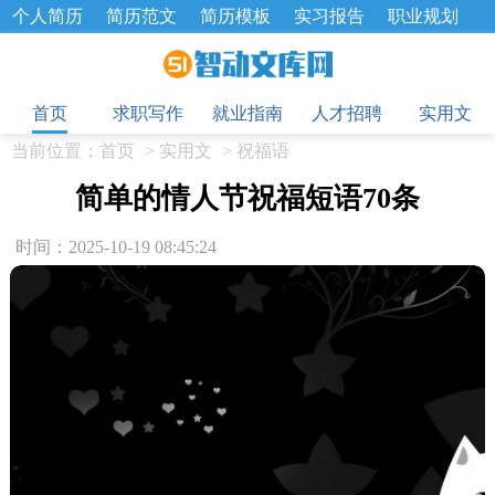
个人简历
简历范文
简历模板
实习报告
职业规划
求职面试题
招聘选拔
绩效考核
企业文化
工作计划
目
工作总结
辞职报告
首页
求职写作
就业指南
人才招聘
实用文
当前位置：
首页
>
实用文
>
祝福语
简单的情人节祝福短语70条
时间：2025-10-19 08:45:24