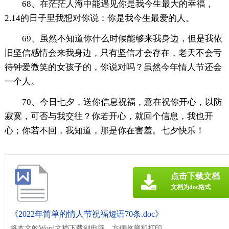
68、在茫茫人海中能遇见你是我今生最大的幸福，
2.14的日子里我想对你说：你是我今生最爱的人。
69、虽然不知道你什么时候能够来我身边，但是我依
旧坚信感情会来我身边，只有坚信才会存在，老天不会亏
待钟爱微笑的女孩子的，你说对吗？虽然今年情人节还会
一个人。
70、今日七夕，送你信息祝福，意在祝你开心，以防
寂寞，可否与我交往？你若开心，就回个信息，我也开
心；你若不回，我知道，那是你在害羞。七夕快乐！
点击下载文档
文档为doc格式
《2022年简单的情人节祝福短语70条.doc》
将本文的Word文档下载到电脑，方便收藏和打印