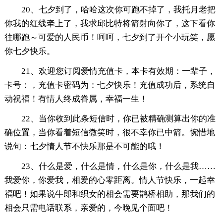
20、七夕到了，哈哈这次你可跑不掉了，我托月老把
你我的红线牵上了，我求邱比特将箭射向你了，这下看你
往哪跑～可爱的人民币！呵呵，七夕到了开个小玩笑，愿
你七夕快乐。
21、欢迎您订阅爱情充值卡，本卡有效期：一辈子，
卡号：，充值卡密码为：七夕快乐！充值成功后，系统自
动祝福！有情人终成眷属，幸福一生！
22、当你收到此条短信时，你已被精确测算出你的准
确位置，当你看着短信微笑时，很不幸你已中箭。惋惜地
说句：七夕情人节不快乐那是不可能的哦！
23、什么是爱，什么是情，什么是你，什么是我……
我爱你，你爱我，相爱的心零距离。情人节快乐，一起幸
福吧！如果说牛郎和织女的相会需要鹊桥相助，那我们的
相会只需电话联系，亲爱的，今晚见个面吧！