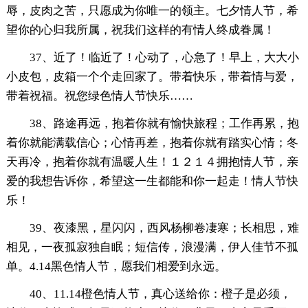
辱，皮肉之苦，只愿成为你唯一的领主。七夕情人节，希
望你的心归我所属，祝我们这样的有情人终成眷属！
37、近了！临近了！心动了，心急了！早上，大大小
小皮包，皮箱一个个走回家了。带着快乐，带着情与爱，
带着祝福。祝您绿色情人节快乐……
38、路途再远，抱着你就有愉快旅程；工作再累，抱
着你就能满载信心；心情再差，抱着你就有踏实心情；冬
天再冷，抱着你就有温暖人生！１２１４拥抱情人节，亲
爱的我想告诉你，希望这一生都能和你一起走！情人节快
乐！
39、夜漆黑，星闪闪，西风杨柳卷凄寒；长相思，难
相见，一夜孤寂独自眠；短信传，浪漫满，伊人佳节不孤
单。4.14黑色情人节，愿我们相爱到永远。
40、11.14橙色情人节，真心送给你：橙子是必须，