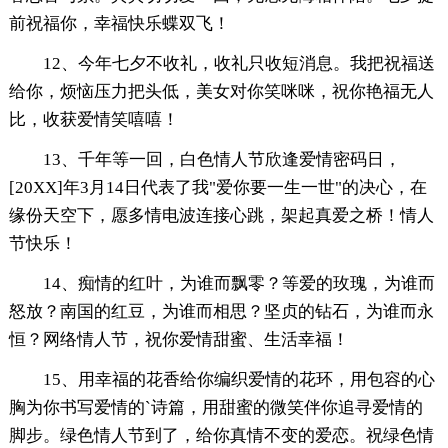
前祝福你，幸福快乐蝶双飞！
12、今年七夕不收礼，收礼只收短消息。我把祝福送
给你，烦恼压力把头低，美女对你笑咪咪，祝你艳福无人
比，收获爱情笑嘻嘻！
13、千年等一回，白色情人节欣逢爱情密码日，
[20XX]年3月14日代表了我"爱你要一生一世"的决心，在
缘份天空下，愿多情电波连接心跳，架起真爱之桥！情人
节快乐！
14、痴情的红叶，为谁而飘零？等爱的玫瑰，为谁而
怒放？南国的红豆，为谁而相思？坚贞的钻石，为谁而永
恒？网络情人节，祝你爱情甜蜜、生活幸福！
15、用幸福的花香给你编织爱情的花环，用包容的心
胸为你书写爱情的`诗篇，用甜蜜的微笑伴你追寻爱情的
脚步。绿色情人节到了，给你真情不变的爱恋。祝绿色情