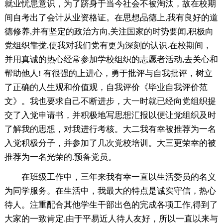
就业忧患意识，为了跻身于当今社会不被淘汰，故在校期
间自考出了会计从业资格证。在思想品德上,我有良好的道
德修养,并有坚定的政治方向,关注国家的时势要闻,积极向
党组织靠拢,使我对我们党有更为深刻的认识.在校期间，
并用真诚的热心经常参加学校组织的志愿者活动,去关心和
帮助他人! 有很强的上进心，勇于批评与自我批评，树立
了正确的人生观和价值观，自我评价《毕业自我评价范
文》。我也要求自己不断进步，大一时就已经向党组织提
交了入党申请书，并积极地写思想汇报以便让党组织及时
了解我的思想，对我进行考核。大二我有幸被推荐为一名
入党积极分子，并参加了几次党校培训。大三更荣幸的被
推荐为一名光荣的.预备党员。
在班级工作中，三年来我有幸一直以生活委员的名义
为同学服务。在生活中，我最大的特点是诚实守信，热心
待人。注重配合其他学生干部出色的完成各项工作,得到了
大家的一致肯定.由于平易近人待人友好，所以一直以来与