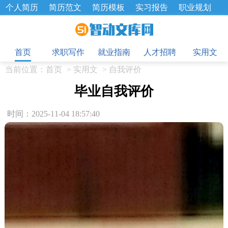
个人简历
简历范文
简历模板
实习报告
职业规划
求职面试题
招聘选拔
绩效考核
企业文化
工作计划
目
工作总结
辞职报告
首页
求职写作
就业指南
人才招聘
实用文
当前位置：
首页
>
实用文
>
自我评价
毕业自我评价
时间：2025-11-04 18:57:40