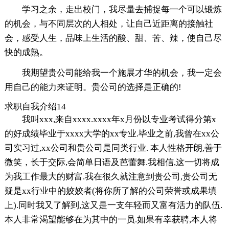
学习之余，走出校门，我尽量去捕捉每一个可以锻炼
的机会，与不同层次的人相处，让自己近距离的接触社
会，感受人生，品味上生活的酸、甜、苦、辣，使自己尽
快的成熟。
我期望贵公司能给我一个施展才华的机会，我一定会
用自己的能力来证明。贵公司的选择是正确的!
求职自我介绍14
我叫xxx,来自xxxx.xxxx年x月份以专业考试得分第x
的好成绩毕业于xxxx大学的xx专业.毕业之前,我曾在xx公
司实习过,xx公司和贵公司是同类行业. 本人性格开朗,善于
微笑，长于交际,会简单日语及芭蕾舞.我相信,这一切将成
为我工作最大的财富.我在很久就注意到贵公司,贵公司无
疑是xx行业中的姣姣者(将你所了解的公司荣誉或成果填
上).同时我又了解到,这又是一支年轻而又富有活力的队伍.
本人非常渴望能够在为其中的一员.如果有幸获聘,本人将