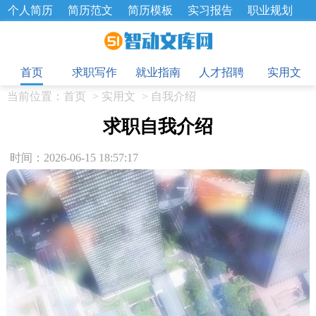
个人简历
简历范文
简历模板
实习报告
职业规划
求职面试题
招聘选拔
绩效考核
企业文化
工作计划
目
工作总结
辞职报告
首页
求职写作
就业指南
人才招聘
实用文
当前位置：
首页
>
实用文
>
自我介绍
求职自我介绍
时间：2026-06-15 18:57:17