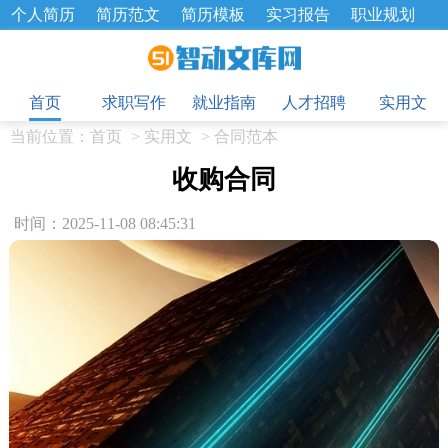
个人简历
简历范文
简历模板
实习报告
职业规划
求职面试题
招聘选拔
绩效考核
企业文化
工作计划
目
工作总结
辞职报告
首页
求职写作
就业指南
人才招聘
实用文
当前位置：
首页
>
实用文
>
合同范本
收购合同
时间：2025-11-08 08:45:31