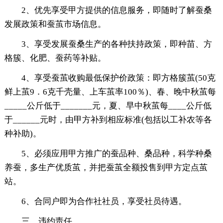
2、优先享受甲方提供的信息服务，即随时了解蚕桑
发展政策和蚕茧市场信息。
3、享受发展蚕桑生产的各种扶持政策，即种苗、方
格簇、化肥、蚕药等补贴。
4、享受蚕茧收购最低保护价政策：即方格簇茧(50克
鲜上茧9．6克千壳量、上车茧率100％)、春、晚中秋茧每
_____公斤低于_______元，夏、早中秋茧每____公斤低
于______元时，由甲方补到相应标准(包括以工补农等各
种补助)。
5、必须应用甲方推广的蚕品种、桑品种，科学种桑
养蚕，多生产优质茧，并把蚕茧全额投售到甲方定点茧
站。
6、合同户即为合作社社员，享受社员待遇。
三、违约责任