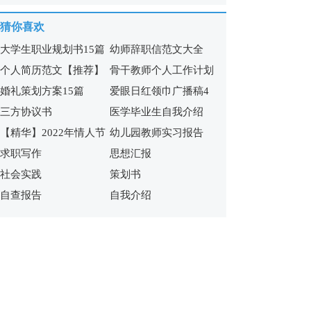
6篇
(11篇)
猜你喜欢
大学生职业规划书15篇
幼师辞职信范文大全
个人简历范文【推荐】
骨干教师个人工作计划
婚礼策划方案15篇
爱眼日红领巾广播稿4
三方协议书
医学毕业生自我介绍
篇
【精华】2022年情人节
幼儿园教师实习报告
求职写作
思想汇报
祝福短语集锦60句
社会实践
策划书
自查报告
自我介绍