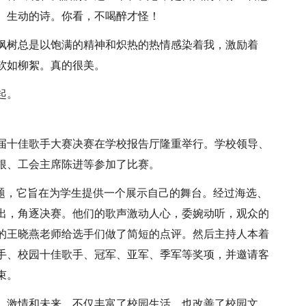
、生动的诗。你看，不喝醉才怪！
枫树总是以饱满的精神和炽热的热情感染着我，激励着
软如柳絮。真的很美。
起。
学校首届十佳歌手大赛决赛在学校报告厅隆重举行。学校领导、
根、工会主席陈进等参加了比赛。
主题，它旨在为学生提供一个展示自己的舞台。经过海选、
而出，角逐决赛。他们的歌声激动人心，委婉动听，观众的
的王晓燕老师给选手们做了简短的点评。然后主持人本着
手、校园十佳歌手、冠军、亚军、季军等奖项，并邀请客
束。
、激情和未来，不仅丰富了校园生活，也改善了校园文