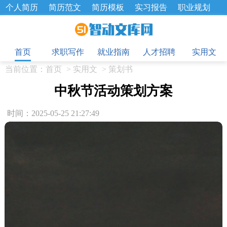
个人简历
简历范文
简历模板
实习报告
职业规划
求职面试题
招聘选拔
绩效考核
企业文化
工作计划
目
工作总结
辞职报告
首页
求职写作
就业指南
人才招聘
实用文
当前位置：
首页
>
实用文
>
策划书
中秋节活动策划方案
时间：2025-05-25 21:27:49