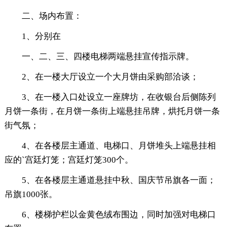
二、场内布置：
1、分别在
一、二、三、四楼电梯两端悬挂宣传指示牌。
2、在一楼大厅设立一个大月饼由采购部洽谈；
3、在一楼入口处设立一座牌坊，在收银台后侧陈列
月饼一条街，在月饼一条街上端悬挂吊牌，烘托月饼一条
街气氛；
4、在各楼层主通道、电梯口、月饼堆头上端悬挂相
应的`宫廷灯笼；宫廷灯笼300个。
5、在各楼层主通道悬挂中秋、国庆节吊旗各一面；
吊旗1000张。
6、楼梯护栏以金黄色绒布围边，同时加强对电梯口