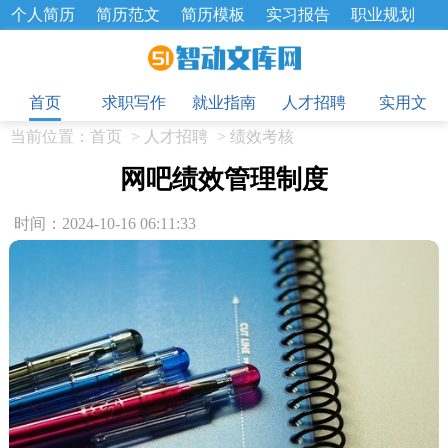
个人简历
简历范文
简历模板
实习报告
职业规划
求职面试题
招聘选拔
绩效考核
企业文化
工作计划
目
工作总结
辞职报告
首页
求职写作
就业指南
人才招聘
实用文
当前位置：
首页
>
人才招聘
>
绩效考核
网吧绩效管理制度
时间：2024-10-16 06:11:33