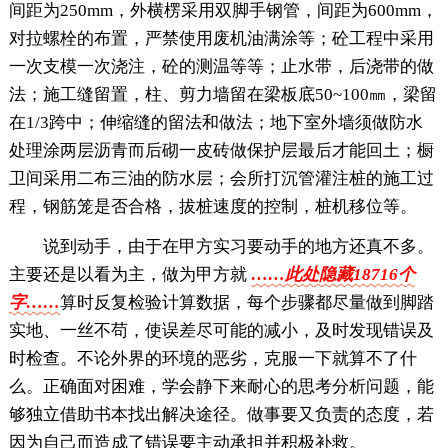
间距为250mm，外横楞采用双脚手钢管，间距为600mm，
对拉螺栓的布置，严禁使用废机油满涂等；砼工程中采用
一次支模一次浇注，砼的测温等等；止水带，后浇带的做
法；施工缝留置，柱、剪力墙留在梁板底50~100㎜，梁留
在1/3跨中；伸缩缝的留法和做法；地下室外墙须做防水
处理涂两层沥青而后砌一皮砖做保护层最后才能回土；橱
卫间采用二布三油的防水层；会所打沉管灌注桩的施工过
程，钢筋笼是否合格，拔桩速度的控制，桩机移位等。
说到动手，由于在甲方实习要动手的地方还真不多。
主要还是以看为主，做为甲方就
……此处隐藏18716个
字……
算时反复检验计算数据，每个步骤都尽量做到脚踏
实地、一丝不苟，使误差尽可能的减小，及时发现错误及
时检查。不论外界的环境的恶劣，克服一下就算不了什
么。正确面对困难，学会静下来耐心的思考分析问题，能
够独立借助书本找出解决途径。做事要又负责的态度，若
因为自己而造成了错误要主动承担并积极补救。