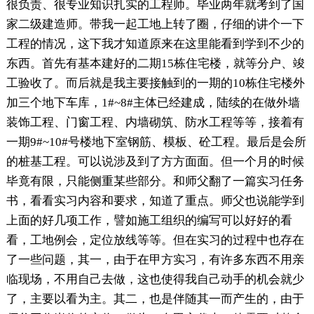
很负责、很专业知识扎实的工程师。毕业两年就考到了国
家二级建造师。带我一起工地上转了圈，仔细的讲个一下
工程的情况，这下我才知道原来在这里能看到学到不少的
东西。首先有基本建好的二期15栋住宅楼，就等分户、竣
工验收了。而后就是我主要接触到的一期的10栋住宅楼外
加三个地下车库，1#~8#主体已经建成，陆续的在做外墙
装饰工程、门窗工程、内墙砌筑、防水工程等等，接着有
一期9#~10#号楼地下室钢筋、模板、砼工程。最后是会所
的桩基工程。可以说涉及到了方方面面。但一个月的时候
毕竟有限，只能侧重某些部分。和师父翻了一篇实习任务
书，看看实习内容和要求，知道了重点。师父也说能学到
上面的好几项工作，譬如施工组织的编写可以好好的看
看，工地例会，定位放线等等。但在实习的过程中也存在
了一些问题，其一，由于在甲方实习，有许多东西不用亲
临现场，不用自己去做，这也使得我自己动手的机会就少
了，主要以看为主。其二，也是伴随其一而产生的，由于