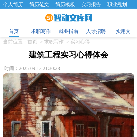
个人简历
简历范文
简历模板
实习报告
职业规划
求职面试题
招聘选拔
绩效考核
企业文化
工作计划
目
工作总结
辞职报告
首页
求职写作
就业指南
人才招聘
实用文
当前位置：
首页
>
求职写作
>
实习心得
建筑工程实习心得体会
时间：2025-09-13 21:30:28