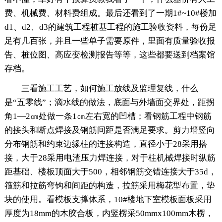
费、机械费、材料费组成。最后还看到了一期1#~10#楼加
d1、d2、d3的建筑工程桩基工程的施工验收资料，每份足
足有几百张，并且一些单子需要原件，里面有质量验收报
告、桩位图、高应变检测报告等等，这些都要送到档案馆
存档。
三看施工工艺，如何施工放线及监理复线，什么
是“五零线”；滴水线的做法，底面与外墙面交界处，距拐
角1—2㎝处做一条1㎝左右宽的凹槽；看钢筋工程中钢筋
的接头和断点焊接及钢筋间距是否满足要求。剪力墙竖向
分布钢筋和约束边缘柱的连接构造，直径小于28采用搭
接，大于28采用电渣压力焊连接，对于柱机械焊接时纵筋
距基础、楼板顶面大于500，相邻钢筋交错连接大于35d，
箍筋和拉筋弯钩和间距的构造，拉筋采用梅花型布置，垫
块的使用。看模板支撑体系，10#楼地下室模板面板采用
厚度为18mm的木胶合板，内竖楞采50mmx100mm木楞，