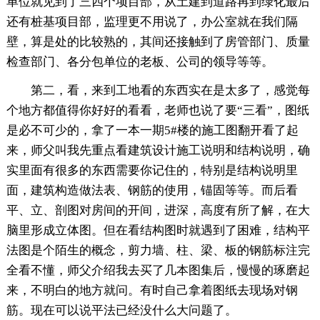
单位就见到了三四个项目部，从土建到道路再到绿化最后
还有桩基项目部，监理更不用说了，办公室就在我们隔
壁，算是处的比较熟的，其间还接触到了房管部门、质量
检查部门、各分包单位的老板、公司的领导等等。
第二，看，来到工地看的东西实在是太多了，感觉每
个地方都值得你好好的看看，老师也说了要“三看”，图纸
是必不可少的，拿了一本一期5#楼的施工图翻开看了起
来，师父叫我先重点看建筑设计施工说明和结构说明，确
实里面有很多的东西需要你记住的，特别是结构说明里
面，建筑构造做法表、钢筋的使用，锚固等等。而后看
平、立、剖图对房间的开间，进深，高度有所了解，在大
脑里形成立体图。但在看结构图时就遇到了困难，结构平
法图是个陌生的概念，剪力墙、柱、梁、板的钢筋标注完
全看不懂，师父介绍我去买了几本图集后，慢慢的琢磨起
来，不明白的地方就问。有时自己拿着图纸去现场对钢
筋。现在可以说平法已经没什么大问题了。