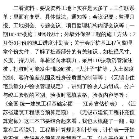
二看资料，要说资料工地上实在是太多了，工作联系
单：里面有变更、具体做法、通知等；会议记要：监理月
报、工地例会、专题会议、项目监理机构内部会议等；一
期1#~4#楼施工组织设计；外墙外保温工程的施工方法；7
月份8月份的施工进度计划表；关于会所桩基工程问监理
拿个份文件，了解了桩基部分的有关知识，如桩径尺寸、
长度、持力层、单桩竖向承载力，采用110振动沉管灌注
桩，打桩时可能发生“瓶颈”桩、“大肚子”桩等，入土深度
控制、容许偏差范围及桩身砼质量控制等等；《无锡市住
宅质量分户验收管理规定》，讲到了验收人员组成、分户
与竣工验收的区别、验收时需填表格、验收内容等等；
《全国 统一建筑工程基础定额——江苏省估价表》，《江
苏省建筑工程综合预算定额》，《无锡市建筑工程补充预
算定额》这三本书要结合起来看，我也大概翻了一翻，每
章有工程说明、工程量计算规则和计价表，计价表一开始
看不懂，幸好有个预算员教我看了一下，什么基价有人工