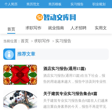
个人简历
简历范文
简历模板
实习报告
职业规划
求职面试题目
招聘选拔
绩效考核
企业文化
工作计划
工作总结
辞职报告
求职写作
就业指南
人才招聘
实用文
首页
首页
求职写作
实习报告
当前位置：
>
>
推荐文章
酒店实习报告(通用15篇)
酒店实习报告(通用15篇)在当下社会，报
告的用途越来越大，报告中涉及到专业性
术语要解释清楚。那么，报告到底怎么写
关于建筑专业实习报告集合8篇
才合适呢？以下是小编精心整理的...
关于建筑专业实习报告集合8篇在人们越来
越注重自身素养的今天，报告不再是罕见