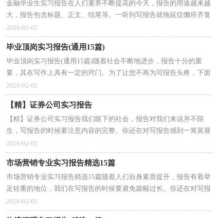
金融毕业生实习报告在人们素养不断提高的今天，报告的用途越来越
大，报告包含标题、正文、结尾等。一听到写报告就拖延症懒癌齐复
发？以下是小编整理的金融毕业生实习报告，欢迎大家...
2026-02-02
毕业顶岗实习报告(通用15篇)
毕业顶岗实习报告(通用15篇)随着社会不断地进步，报告十分的重
要，其在写作上具有一定的窍门。为了让您不再为写报告头疼，下面
是小编为大家收集的毕业顶岗实习报告，仅供参考，希望能...
2026-02-02
【精】证券公司实习报告
【精】证券公司实习报告我们眼下的社会，报告对我们来说并不陌
生，写报告的时候要注意内容的完整。你还在对写报告感到一筹莫展
吗？下面是小编为大家收集的证券公司实习报告，希望能...
2026-02-02
市场营销专业实习报告精选15篇
市场营销专业实习报告精选15篇随着人们自身素质提升，报告有着举
足轻重的地位，我们在写报告的时候要避免篇幅过长。你还在对写报
告感到一筹莫展吗？以下是小编整理的市场营销专业...
2026-02-02