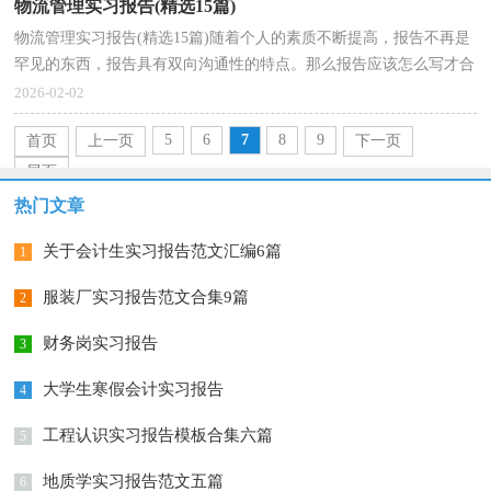
物流管理实习报告(精选15篇)
物流管理实习报告(精选15篇)随着个人的素质不断提高，报告不再是
罕见的东西，报告具有双向沟通性的特点。那么报告应该怎么写才合
适呢？以下是小编收集整理的物流管理实习报告，供大...
2026-02-02
5
6
7
8
9
首页
上一页
下一页
尾页
热门文章
关于会计生实习报告范文汇编6篇
1
服装厂实习报告范文合集9篇
2
财务岗实习报告
3
大学生寒假会计实习报告
4
工程认识实习报告模板合集六篇
5
地质学实习报告范文五篇
6