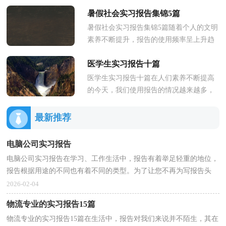
的东西，报告包含标题、正文、结尾等。
暑假社会实习报告集锦5篇
那么，报告到底怎么写才合适...
暑假社会实习报告集锦5篇随着个人的文明
素养不断提升，报告的使用频率呈上升趋
势，报告具有语言陈述性的特点。在写之
医学生实习报告十篇
前，可以先参考范文，以下是小...
医学生实习报告十篇在人们素养不断提高
的今天，我们使用报告的情况越来越多，
不同种类的报告具有不同的用途。那么大
家知道标准正式的报告格式吗...
最新推荐
电脑公司实习报告
电脑公司实习报告在学习、工作生活中，报告有着举足轻重的地位，
报告根据用途的不同也有着不同的类型。为了让您不再为写报告头
疼，下面是小编为大家收集的电脑公司实习报告，供大家...
2026-02-04
物流专业的实习报告15篇
物流专业的实习报告15篇在生活中，报告对我们来说并不陌生，其在