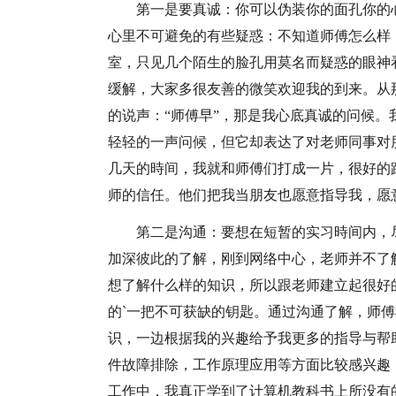
第一是要真诚：你可以伪装你的面孔你的
心里不可避免的有些疑惑：不知道师傅怎么样
室，只见几个陌生的脸孔用莫名而疑惑的眼神
缓解，大家多很友善的微笑欢迎我的到来。从
的说声：“师傅早”，那是我心底真诚的问候
轻轻的一声问候，但它却表达了对老师同事对
几天的時间，我就和师傅们打成一片，很好的
师的信任。他们把我当朋友也愿意指导我，愿
第二是沟通：要想在短暂的实习時间内，
加深彼此的了解，刚到网络中心，老师并不了
想了解什么样的知识，所以跟老师建立起很好
的`一把不可获缺的钥匙。通过沟通了解，师
识，一边根据我的兴趣给予我更多的指导与帮
件故障排除，工作原理应用等方面比较感兴趣
工作中，我真正学到了计算机教科书上所没有