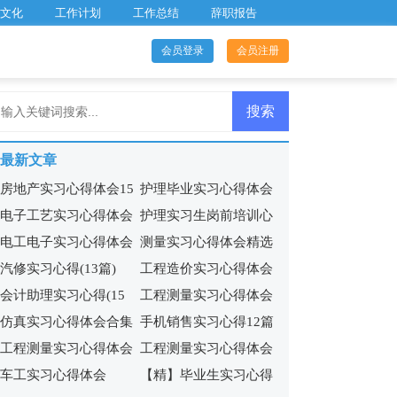
文化
工作计划
工作总结
辞职报告
会员登录
会员注册
最新文章
房地产实习心得体会15
护理毕业实习心得体会
电子工艺实习心得体会
护理实习生岗前培训心
篇
15篇
电工电子实习心得体会
测量实习心得体会精选
(集合11篇)
得体会5篇
汽修实习心得(13篇)
工程造价实习心得体会
13篇
15篇
会计助理实习心得(15
工程测量实习心得体会
合集15篇
仿真实习心得体会合集
手机销售实习心得12篇
篇)
精选15篇
工程测量实习心得体会
工程测量实习心得体会
13篇
车工实习心得体会
【精】毕业生实习心得
(集锦15篇)
汇编15篇