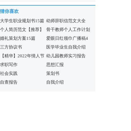
【热】
体会
猜你喜欢
大学生职业规划书15篇
幼师辞职信范文大全
个人简历范文【推荐】
骨干教师个人工作计划
婚礼策划方案15篇
爱眼日红领巾广播稿4
三方协议书
医学毕业生自我介绍
篇
【精华】2022年情人节
幼儿园教师实习报告
求职写作
思想汇报
祝福短语集锦60句
社会实践
策划书
自查报告
自我介绍