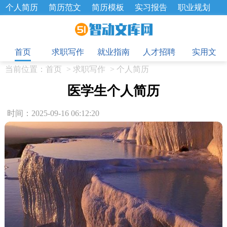
个人简历
简历范文
简历模板
实习报告
职业规划
求职面试题
招聘选拔
绩效考核
企业文化
工作计划
目
工作总结
辞职报告
首页
求职写作
就业指南
人才招聘
实用文
当前位置：
首页
>
求职写作
>
个人简历
医学生个人简历
时间：2025-09-16 06:12:20