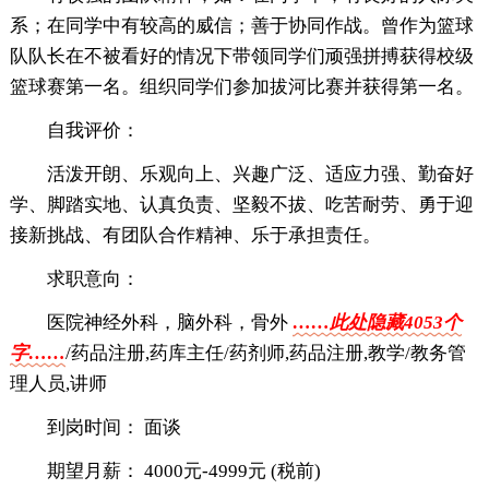
系；在同学中有较高的威信；善于协同作战。曾作为篮球
队队长在不被看好的情况下带领同学们顽强拼搏获得校级
篮球赛第一名。组织同学们参加拔河比赛并获得第一名。
自我评价：
活泼开朗、乐观向上、兴趣广泛、适应力强、勤奋好
学、脚踏实地、认真负责、坚毅不拔、吃苦耐劳、勇于迎
接新挑战、有团队合作精神、乐于承担责任。
求职意向：
医院神经外科，脑外科，骨外
……此处隐藏4053个
字……
/药品注册,药库主任/药剂师,药品注册,教学/教务管
理人员,讲师
到岗时间： 面谈
期望月薪： 4000元-4999元 (税前)