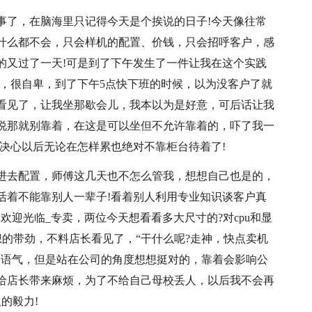
事了，在脑海里只记得今天是个挨说的日子!今天像往常
什么都不会，只会样机的配置、价钱，只会招呼客户，感
的又过了一天!可是到了下午发生了一件让我在这个实践
个，很自卑，到了下午5点快下班的时候，以为没客户了就
看见了，让我坐那歇会儿，我本以为是好意，可后话让我
说那就别靠着，在这是可以坐但不允许靠着的，吓了我一
决心以后无论在怎样累也绝对不靠柜台待着了!
进去配置，师傅这几天也不怎么管我，想想自己也是的，
活着不能靠别人一辈子!看着别人利用专业知识谈客户真
欢迎光临_专卖，两位今天想看看多大尺寸的?对cpu和显
想的带劲，不料店长看见了，“干什么呢?走神，快点卖机
种语气，但是站在公司的角度想想挺对的，靠着会影响公
给店长带来麻烦，为了不给自己母校丢人，以后我不会再
的毅力!