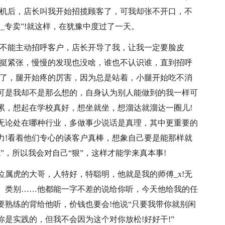
样机后，店长叫我开始招揽顾客了，可我却张不开口，不
_专卖”!就这样，在犹豫中度过了一天。
是不能主动招呼客户，店长开导了我，让我一定要脸皮
来挺紧张，慢慢的发现也没啥，谁也不认识谁，直到招呼
受了，腿开始疼的厉害，因为总是站着，小腿开始吃不消
可是我却不是那么想的，自身认为别人能做到的我一样可
累，想起在学校真好，想坐就坐，想溜达就溜达一圈儿!
无论处在哪种行业，多做事少说话是真理，其中更重要的
力!看着他们专心的谈客户真棒，想象自己要是能那样就
”，所以我会对自己“狠”，这样才能学来真本事!
属虎的大哥，人特好，特聪明，他就是我的师傅_x!无
、类别……他都能一字不差的说给你听，今天他给我的任
要熟练的背给他听，价钱也要会!他说“只要我带你就别闲
是实践的，但我不会因为这个对你放松!好好干!”