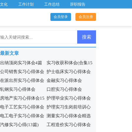
文化
工作计划
工作总结
辞职报告
会员登录
会员注册
最新文章
出纳顶岗实习体会4篇
实习收获和体会(合集15
公司销售实习心得体会
护士临床实习心得体会
篇)
在派出所实习心得体会
金融实习心得体会
15篇
9篇
轧钢实习心得体会
口腔实习心得体会
房地产实习心得体会15
护理毕业实习心得体会
电子工艺实习心得体会
护理实习生岗前培训心
篇
15篇
电工电子实习心得体会
测量实习心得体会精选
(集合11篇)
得体会5篇
汽修实习心得(13篇)
工程造价实习心得体会
13篇
15篇