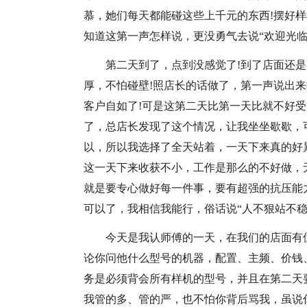
慕，她们每天都能碰这些上千元的东西!摆好
知道这第一声怎样说，更没勇气去说“欢迎光临
第二天到了，点到没感觉了!到了店面还
厚，不怕碰壁!照店长的话做了，第一声说出
客户自如了!可是这第二天比第一天比就不好
了，总店长发现了这个情况，让我坐坐歇歇，
以，所以我选择了全天站着，一天下来真的好
这一天下来收获不小，工作是那么的不好做，
就是要专心做好每一件事，要有超强的抗压能
可以了，我相信我能行，俗话说“人不狠站不稳
今天是我认师傅的一天，在我们的店面有位
论你问他什么型号的机器，配置、主频、价钱
务是必须背会所有样机的型号，并且在第二天
我管的多、管的严，也不怕你背后骂我，虽说你