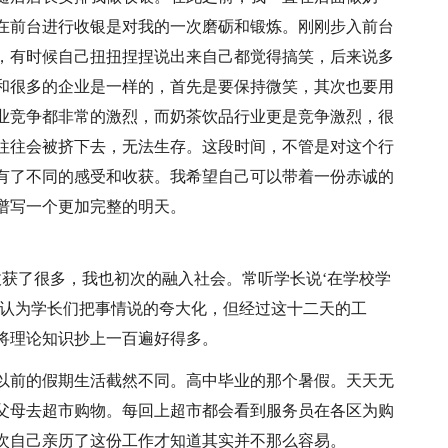
在前台进行收银是对我的一次磨砺和锻炼。刚刚步入前台
，有时候自己扭扭捏捏说出来自己都觉得搞笑，后来说多
和很多的企业是一样的，首先是要保持微笑，其次也要用
业竞争都非常的激烈，而奶茶饮品行业更是竞争激烈，很
往往会被挤下去，无法生存。这段时间，不管是对这个行
有了不同的感受和收获。我希望自己可以带着一份赤诚的
谱写一个更加完整的明天。
收获了很多，我也初次的融入社会。常听学长说‘在学校学
总认为学长们把事情说的夸大化，但经过这十二天的工
将理论知识抄上一百遍好得多。
以前的假期生活截然不同。高中毕业的那个暑假。天天无
父母去超市购物。每回上超市都会看到服务员在各区为购
次自己亲历了这份工作才知道其实并不那么容易。