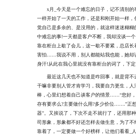
x月_今天是一个难忘的日子，记不清别的
一样开始了一天的工作，还是和刚开始一样，
觉自己是多余的、是没用的，就这样迷迷糊糊
中难忘的事!一天都是客户不断，我却没谈一
靠在柜台上歇了会儿，这一歇不要紧，总店长
害怕……我说不用，别人都能站我也能，她却
身汗!从此在我心里就没有靠柜台的词了，下定
最近这几天也不知道是咋回事，就是背不
干嘛非要别人管才肯学习，我要自力更生，人
棒，心里幻想着自己谈客户的情景……“您好，
存有要求么?主要做什么用?多少价位…….”正
器”。又挨说了，下次不走不就行了，还用那
司形象，形象都不好还怎样去做生意，为了不
靠着了，一定要做一个好榜样，让他们看看_人