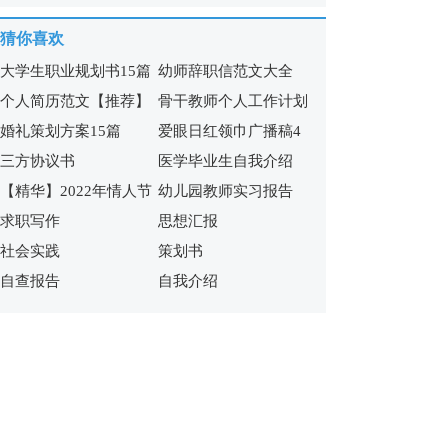
合集15篇
猜你喜欢
大学生职业规划书15篇
幼师辞职信范文大全
个人简历范文【推荐】
骨干教师个人工作计划
婚礼策划方案15篇
爱眼日红领巾广播稿4
三方协议书
医学毕业生自我介绍
篇
【精华】2022年情人节
幼儿园教师实习报告
求职写作
思想汇报
祝福短语集锦60句
社会实践
策划书
自查报告
自我介绍