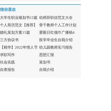
6篇
(11篇)
猜你喜欢
大学生职业规划书15篇
幼师辞职信范文大全
个人简历范文【推荐】
骨干教师个人工作计划
婚礼策划方案15篇
爱眼日红领巾广播稿4
三方协议书
医学毕业生自我介绍
篇
【精华】2022年情人节
幼儿园教师实习报告
求职写作
思想汇报
祝福短语集锦60句
社会实践
策划书
自查报告
自我介绍