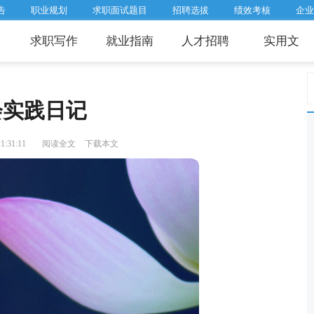
告
职业规划
求职面试题目
招聘选拔
绩效考核
企业
求职写作
就业指南
人才招聘
实用文
会实践日记
:31:11
阅读全文
下载本文