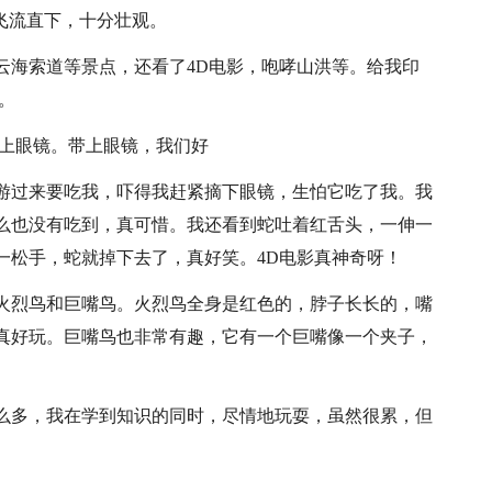
飞流直下，十分壮观。
云海索道等景点，还看了4D电影，咆哮山洪等。给我印
。
带上眼镜。带上眼镜，我们好
游过来要吃我，吓得我赶紧摘下眼镜，生怕它吃了我。我
么也没有吃到，真可惜。我还看到蛇吐着红舌头，一伸一
一松手，蛇就掉下去了，真好笑。4D电影真神奇呀！
火烈鸟和巨嘴鸟。火烈鸟全身是红色的，脖子长长的，嘴
真好玩。巨嘴鸟也非常有趣，它有一个巨嘴像一个夹子，
么多，我在学到知识的同时，尽情地玩耍，虽然很累，但
。