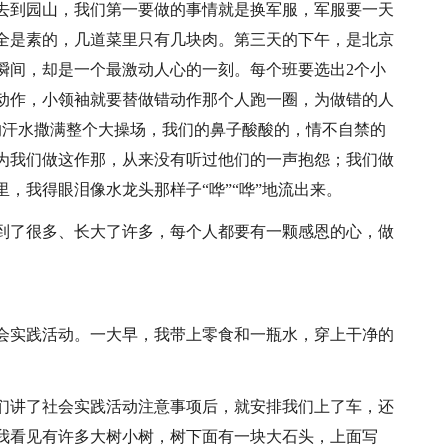
去到园山，我们第一要做的事情就是换军服，军服要一天
全是素的，几道菜里只有几块肉。第三天的下午，是北京
瞬间，却是一个最激动人心的一刻。每个班要选出2个小
动作，小领袖就要替做错动作那个人跑一圈，为做错的人
的汗水撒满整个大操场，我们的鼻子酸酸的，情不自禁的
为我们做这作那，从来没有听过他们的一声抱怨；我们做
，我得眼泪像水龙头那样子“哗”“哗”地流出来。
到了很多、长大了许多，每个人都要有一颗感恩的心，做
会实践活动。一大早，我带上零食和一瓶水，穿上干净的
们讲了社会实践活动注意事项后，就安排我们上了车，还
我看见有许多大树小树，树下面有一块大石头，上面写